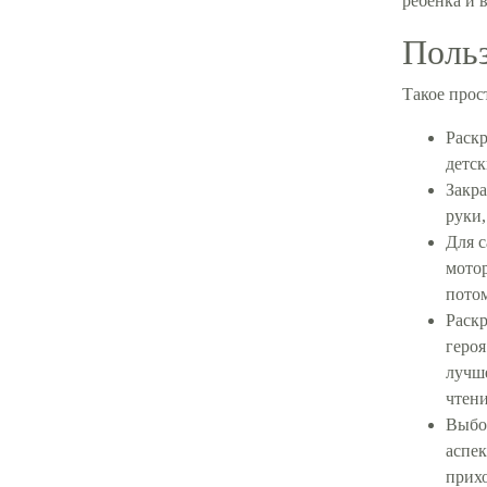
ребенка и 
Польз
Такое прос
Раскр
детск
Закра
руки,
Для с
мотор
потом
Раскр
героя
лучше
чтени
Выбор
аспек
прихо