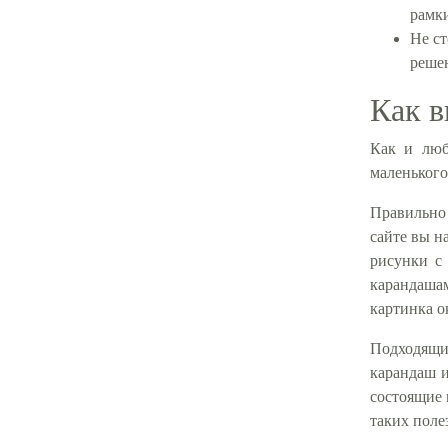
рамки
Не ст
реше
Как в
Как и люб
маленького
Правильно 
сайте вы н
рисунки с
карандашам
картинка о
Подходящи
карандаш и
состоящие 
таких поле