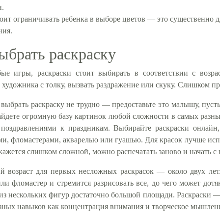
.
оит ограничивать ребенка в выборе цветов — это существенно 
ния.
ыбрать раскраску
ые игры, раскраски стоит выбирать в соответствии с возра
 художника с толку, вызвать раздражение или скуку. Слишком п
выбрать раскраску не трудно — предоставьте это малышу, пусть
айдете огромную базу картинок любой сложности в самых разн
 поздравлениями к праздникам. Выбирайте раскраски онлайн,
и, фломастерами, акварелью или гуашью. Для красок лучше испо
кажется слишком сложной, можно распечатать заново и начать с 
й возраст для первых несложных раскрасок — около двух лет
ли фломастер и стремится разрисовать все, до чего может дотя
из нескольких фигур достаточно большой площади. Раскраски —
зных навыков как концентрация внимания и творческое мышлен