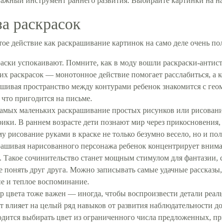
важный инструмент раннего развития. Выбирайте картинки на наш
а раскрасок
тое действие как раскрашивание картинок на само деле очень по
аски успокаивают. Помните, как в моду вошли раскраски-антистр
их раскрасок — монотонное действие помогает расслабиться, а 
шивая пространство между контурами ребенок знакомится с ге
 что пригодится на письме.
амых маленьких раскрашивание простых рисунков или рисовани
ики. В раннем возрасте дети познают мир через прикосновения
у рисование руками в краске не только безумно весело, но и пол
ашивая нарисованного персонажа ребенок концентрирует внима
. Такое сочинительство станет мощным стимулом для фантазии, 
 понять друг друга. Можно записывать самые удачные рассказы, 
е и теплое воспоминание.
 цвета тоже важен — иногда, чтобы воспроизвести детали реаль
т влияет на целый ряд навыков от развития наблюдательности д
дится выбирать цвет из ограниченного числа предложенных, п