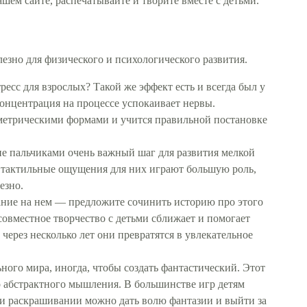
ем сайте, распечатывайте и творите вместе с детьми.
лезно для физического и психологического развития.
есс для взрослых? Такой же эффект есть и всегда был у
концентрация на процессе успокаивает нервы.
ометрическими формами и учится правильной постановке
е пальчиками очень важный шаг для развития мелкой
, тактильные ощущения для них играют большую роль,
езно.
ние на нем — предложите сочинить историю про этого
совместное творчество с детьми сближает и помогает
через несколько лет они превратятся в увлекательное
ного мира, иногда, чтобы создать фантастический. Этот
о абстрактного мышления. В большинстве игр детям
ри раскрашивании можно дать волю фантазии и выйти за