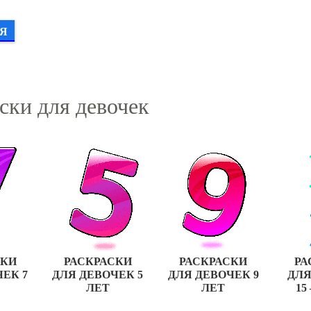
Я
ски для девочек
СКИ
РАСКРАСКИ
РАСКРАСКИ
РА
ЕК 7
ДЛЯ ДЕВОЧЕК 5
ДЛЯ ДЕВОЧЕК 9
ДЛЯ
ЛЕТ
ЛЕТ
15