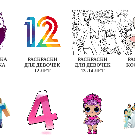
СКА
РАСКРАСКИ
РАСКРАСКИ
РА
КА
ДЛЯ ДЕВОЧЕК
ДЛЯ ДЕВОЧЕК
КО
12 ЛЕТ
13 -14 ЛЕТ