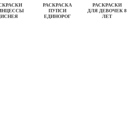
СКРАСКИ
РАСКРАСКА
РАСКРАСКИ
ИНЦЕССЫ
ПУПСИ
ДЛЯ ДЕВОЧЕК 8
ДИСНЕЯ
ЕДИНОРОГ
ЛЕТ