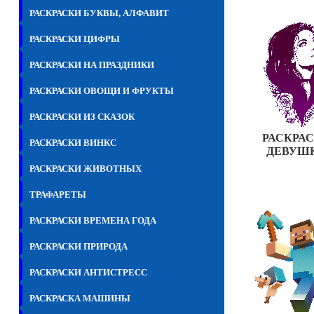
РАСКРАСКИ БУКВЫ, АЛФАВИТ
РАСКРАСКИ ЦИФРЫ
РАСКРАСКИ НА ПРАЗДНИКИ
РАСКРАСКИ ОВОЩИ И ФРУКТЫ
РАСКРАСКИ ИЗ СКАЗОК
РАСКРА
РАСКРАСКИ ВИНКС
ДЕВУШ
РАСКРАСКИ ЖИВОТНЫХ
ТРАФАРЕТЫ
РАСКРАСКИ ВРЕМЕНА ГОДА
РАСКРАСКИ ПРИРОДА
РАСКРАСКИ АНТИСТРЕСС
РАСКРАСКА МАШИНЫ