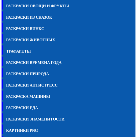
РАСКРАСКИ ОВОЩИ И ФРУКТЫ
РАСКРАСКИ ИЗ СКАЗОК
РАСКРАСКИ ВИНКС
РАСКРАСКИ ЖИВОТНЫХ
ТРАФАРЕТЫ
РАСКРАСКИ ВРЕМЕНА ГОДА
РАСКРАСКИ ПРИРОДА
РАСКРАСКИ АНТИСТРЕСС
РАСКРАСКА МАШИНЫ
РАСКРАСКИ ЕДА
РАСКРАСКИ ЗНАМЕНИТОСТИ
КАРТИНКИ PNG