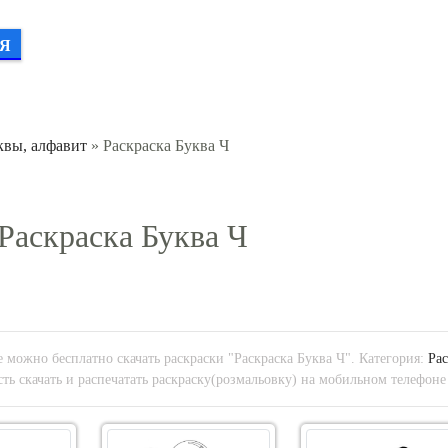
Я
квы, алфавит
» Раскраска Буква Ч
Раскраска Буква Ч
 можно бесплатно скачать раскраски "Раскраска Буква Ч". Категория:
Рас
ть скачать и распечатать раскраску(розмальовку) на мобильном телефоне