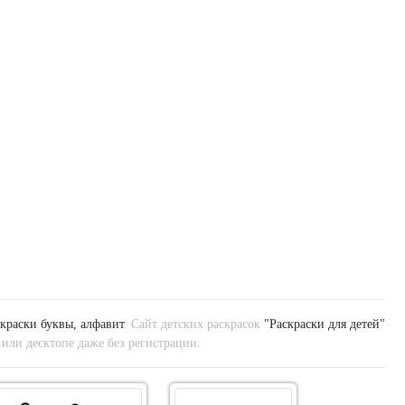
краски буквы, алфавит
. Сайт детских раскрасок
"Раскраски для детей"
 или десктопе даже без регистрации.