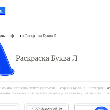
Я
квы, алфавит
» Раскраска Буква Л
Раскраска Буква Л
 можно бесплатно скачать раскраски "Раскраска Буква Л". Категория:
Ра
можность скачать и распечатать раскраску(розмальовку) на мобильном те