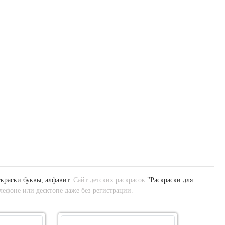
скраски буквы, алфавит
. Сайт детских раскрасок
"Раскраски для
лефоне или десктопе даже без регистрации.