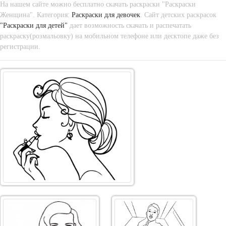
На нашем сайте можно бесплатно скачать раскраски "Раскраски
Женщина". Категория:
Раскраски для девочек
. Сайт детских раскрасок
"Раскраски для детей"
дает возможность скачать и распечатать
раскраску(розмальовку) на мобильном телефоне или десктопе даже без
регистрации.