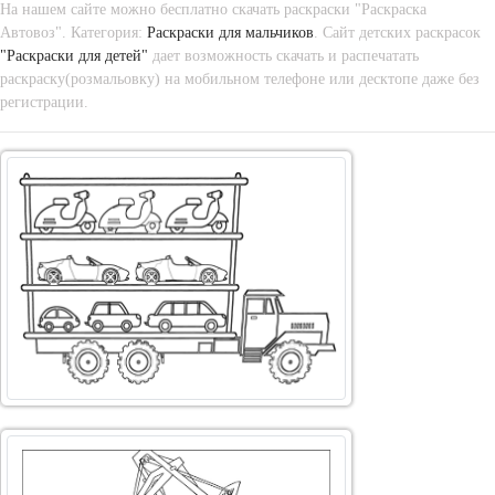
На нашем сайте можно бесплатно скачать раскраски "Раскраска
Автовоз". Категория:
Раскраски для мальчиков
. Сайт детских раскрасок
"Раскраски для детей"
дает возможность скачать и распечатать
раскраску(розмальовку) на мобильном телефоне или десктопе даже без
регистрации.