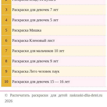
Раскраски для девочек 7 лет
Раскраски для девочек 5 лет
Раскраска Мишка
Раскраска Кленовый лист
Раскраски для мальчиков 10 лет
Раскраски для девочек 9 лет
Раскраска Лего человек паук
Раскраски для девочек 15 — 16 лет
© Распечатать раскраски для детей raskraski-dlia-detei.ru
2026