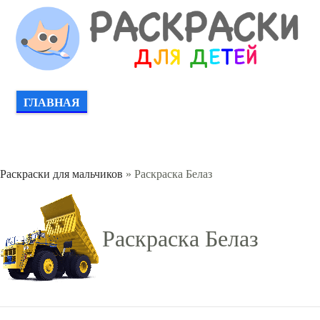
ГЛАВНАЯ
Раскраски для мальчиков
» Раскраска Белаз
Раскраска Белаз