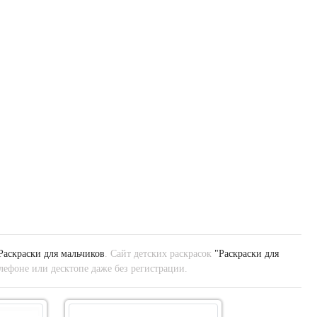
Раскраски для мальчиков
. Сайт детских раскрасок
"Раскраски для
лефоне или десктопе даже без регистрации.