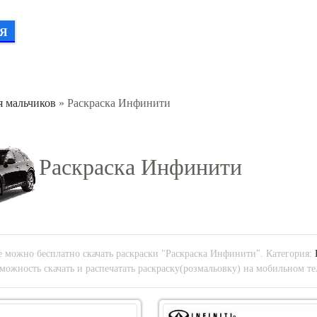
Я
я мальчиков
» Раскраска Инфинити
Раскраска Инфинити
 можно бесплатно скачать раскраски "Раскраска Инфинити". Категория:
можность скачать и распечатать раскраску(розмальовку) на мобильном те