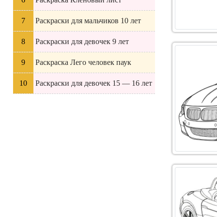
Раскраски для мальчиков 10 лет
Раскраски для девочек 9 лет
Раскраска Лего человек паук
Раскраски для девочек 15 — 16 лет