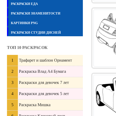
РАСКРАСКИ ЕДА
РАСКРАСКИ ЗНАМЕНИТОСТИ
КАРТИНКИ PNG
РАСКРАСКИ СТУДИИ ДИСНЕЙ
ТОП 10 РАСКРАСОК
Трафарет и шаблон Орнамент
Раскраска Влад А4 Бумага
Раскраски для девочек 7 лет
Раскраски для девочек 5 лет
Раскраска Мишка
Раскраска Кленовый лист