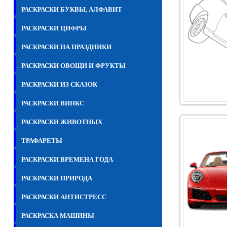
РАСКРАСКИ БУКВЫ, АЛФАВИТ
РАСКРАСКИ ЦИФРЫ
РАСКРАСКИ НА ПРАЗДНИКИ
РАСКРАСКИ ОВОЩИ И ФРУКТЫ
РАСКРАСКИ ИЗ СКАЗОК
РАСКРАСКИ ВИНКС
РАСКРАСКИ ЖИВОТНЫХ
ТРАФАРЕТЫ
РАСКРАСКИ ВРЕМЕНА ГОДА
РАСКРАСКИ ПРИРОДА
РАСКРАСКИ АНТИСТРЕСС
РАСКРАСКА МАШИНЫ