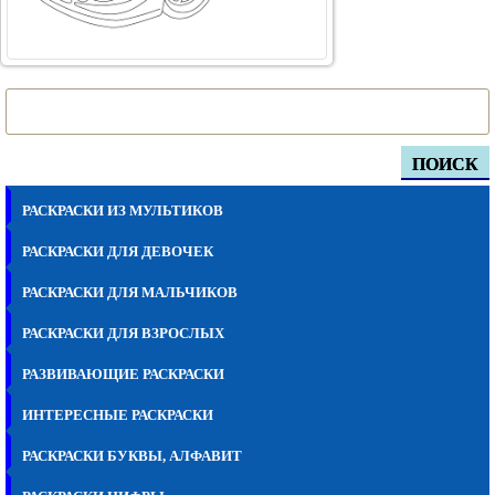
ПОИСК
РАСКРАСКИ ИЗ МУЛЬТИКОВ
РАСКРАСКИ ДЛЯ ДЕВОЧЕК
РАСКРАСКИ ДЛЯ МАЛЬЧИКОВ
РАСКРАСКИ ДЛЯ ВЗРОСЛЫХ
РАЗВИВАЮЩИЕ РАСКРАСКИ
ИНТЕРЕСНЫЕ РАСКРАСКИ
РАСКРАСКИ БУКВЫ, АЛФАВИТ