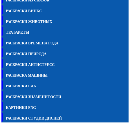
РАСКРАСКИ ИЗ СКАЗОК
РАСКРАСКИ ВИНКС
РАСКРАСКИ ЖИВОТНЫХ
ТРАФАРЕТЫ
РАСКРАСКИ ВРЕМЕНА ГОДА
РАСКРАСКИ ПРИРОДА
РАСКРАСКИ АНТИСТРЕСС
РАСКРАСКА МАШИНЫ
РАСКРАСКИ ЕДА
РАСКРАСКИ ЗНАМЕНИТОСТИ
КАРТИНКИ PNG
РАСКРАСКИ СТУДИИ ДИСНЕЙ