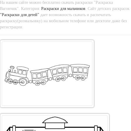
На нашем сайте можно бесплатно скачать раскраски "Раскраска
Вагончик". Категория:
Раскраски для мальчиков
. Сайт детских раскрасок
"Раскраски для детей"
дает возможность скачать и распечатать
раскраску(розмальовку) на мобильном телефоне или десктопе даже без
регистрации.