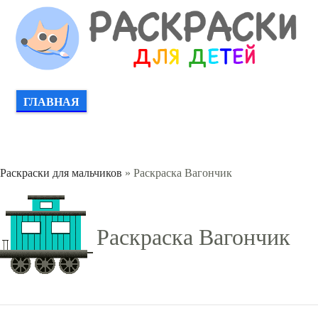
ГЛАВНАЯ
Раскраски для мальчиков
» Раскраска Вагончик
Раскраска Вагончик