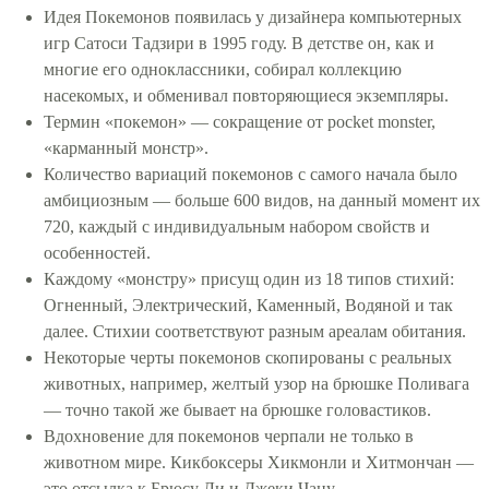
Идея Покемонов появилась у дизайнера компьютерных
игр Сатоси Тадзири в 1995 году. В детстве он, как и
многие его одноклассники, собирал коллекцию
насекомых, и обменивал повторяющиеся экземпляры.
Термин «покемон» — сокращение от pocket monster,
«карманный монстр».
Количество вариаций покемонов с самого начала было
амбициозным — больше 600 видов, на данный момент их
720, каждый с индивидуальным набором свойств и
особенностей.
Каждому «монстру» присущ один из 18 типов стихий:
Огненный, Электрический, Каменный, Водяной и так
далее. Стихии соответствуют разным ареалам обитания.
Некоторые черты покемонов скопированы с реальных
животных, например, желтый узор на брюшке Поливага
— точно такой же бывает на брюшке головастиков.
Вдохновение для покемонов черпали не только в
животном мире. Кикбоксеры Хикмонли и Хитмончан —
это отсылка к Брюсу Ли и Джеки Чану.