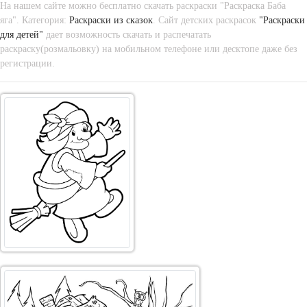
На нашем сайте можно бесплатно скачать раскраски "Раскраска Баба
яга". Категория:
Раскраски из сказок
. Сайт детских раскрасок
"Раскраски
для детей"
дает возможность скачать и распечатать
раскраску(розмальовку) на мобильном телефоне или десктопе даже без
регистрации.