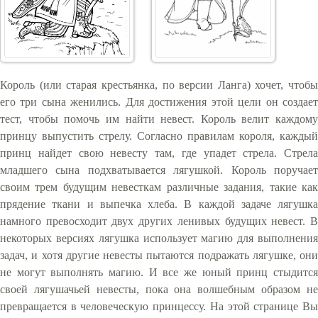
Король (или старая крестьянка, по версии Ланга) хочет, чтобы
его три сына женились. Для достижения этой цели он создает
тест, чтобы помочь им найти невест. Король велит каждому
принцу выпустить стрелу. Согласно правилам короля, каждый
принц найдет свою невесту там, где упадет стрела. Стрела
младшего сына подхватывается лягушкой. Король поручает
своим трем будущим невесткам различные задания, такие как
прядение ткани и выпечка хлеба. В каждой задаче лягушка
намного превосходит двух других ленивых будущих невест. В
некоторых версиях лягушка использует магию для выполнения
задач, и хотя другие невесты пытаются подражать лягушке, они
не могут выполнять магию. И все же юный принц стыдится
своей лягушачьей невесты, пока она волшебным образом не
превращается в человеческую принцессу. На этой странице Вы