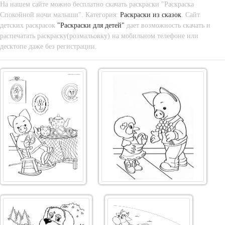
На нашем сайте можно бесплатно скачать раскраски "Раскраска
Спокойной ночи малыши". Категория:
Раскраски из сказок
. Сайт
детских раскрасок
"Раскраски для детей"
дает возможность скачать и
распечатать раскраску(розмальовку) на мобильном телефоне или
десктопе даже без регистрации.