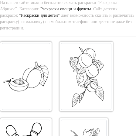
На нашем сайте можно бесплатно скачать раскраски "Раскраска
Абрикос". Категория:
Раскраски овощи и фрукты
. Сайт детских
раскрасок
"Раскраски для детей"
дает возможность скачать и распечатать
раскраску(розмальовку) на мобильном телефоне или десктопе даже без
регистрации.