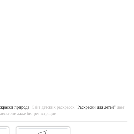
скраски природа
. Сайт детских раскрасок
"Раскраски для детей"
дает
десктопе даже без регистрации.