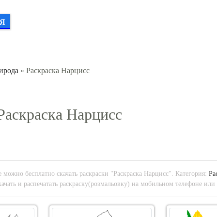
Я
ирода
» Раскраска Нарцисс
Раскраска Нарцисс
 можно бесплатно скачать раскраски "Раскраска Нарцисс". Категория:
Ра
ачать и распечатать раскраску(розмальовку) на мобильном телефоне или 