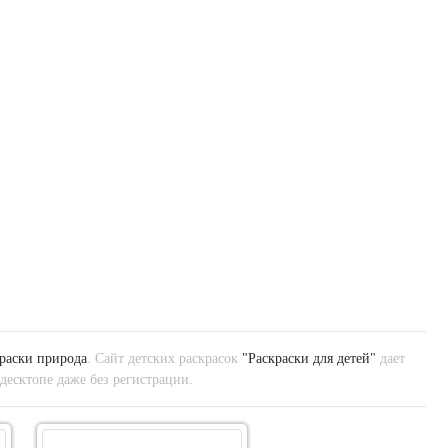
раски природа
. Сайт детских раскрасок
"Раскраски для детей"
дает
десктопе даже без регистрации.