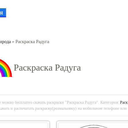
Я
ирода
» Раскраска Радуга
Раскраска Радуга
 можно бесплатно скачать раскраски "Раскраска Радуга". Категория:
Раск
ачать и распечатать раскраску(розмальовку) на мобильном телефоне или 