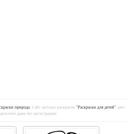
скраски природа
. Сайт детских раскрасок
"Раскраски для детей"
дает
десктопе даже без регистрации.