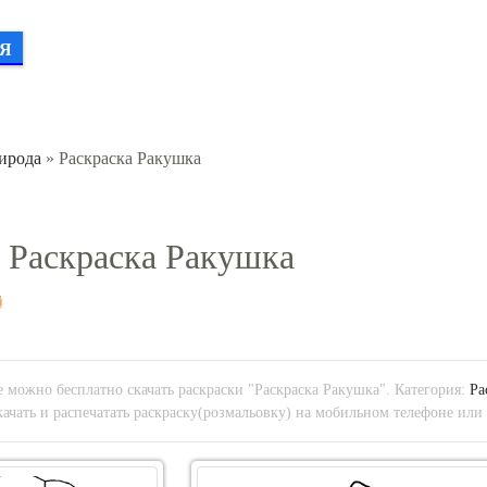
Я
ирода
» Раскраска Ракушка
Раскраска Ракушка
 можно бесплатно скачать раскраски "Раскраска Ракушка". Категория:
Ра
ачать и распечатать раскраску(розмальовку) на мобильном телефоне или 