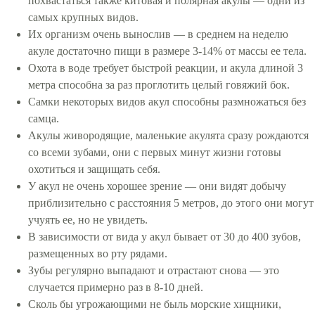
похвастаться также китовая и полярная акулы — одни из
самых крупных видов.
Их организм очень вынослив — в среднем на неделю
акуле достаточно пищи в размере 3-14% от массы ее тела.
Охота в воде требует быстрой реакции, и акула длиной 3
метра способна за раз проглотить целый говяжий бок.
Самки некоторых видов акул способны размножаться без
самца.
Акулы живородящие, маленькие акулята сразу рождаются
со всеми зубами, они с первых минут жизни готовы
охотиться и защищать себя.
У акул не очень хорошее зрение — они видят добычу
приблизительно с расстояния 5 метров, до этого они могут
учуять ее, но не увидеть.
В зависимости от вида у акул бывает от 30 до 400 зубов,
размещенных во рту рядами.
Зубы регулярно выпадают и отрастают снова — это
случается примерно раз в 8-10 дней.
Сколь бы угрожающими не быль морские хищники,