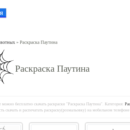
Я
ивотных
» Раскраска Паутина
Раскраска Паутина
 можно бесплатно скачать раскраски "Раскраска Паутина". Категория:
Ра
ть скачать и распечатать раскраску(розмальовку) на мобильном телефоне