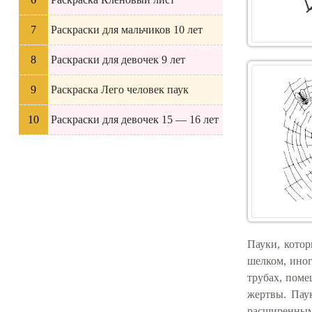
Раскраски для мальчиков 10 лет
Раскраски для девочек 9 лет
Раскраска Лего человек паук
Раскраски для девочек 15 — 16 лет
Пауки, кото
шелком, ино
трубах, поме
жертвы. Пау
расширенным 