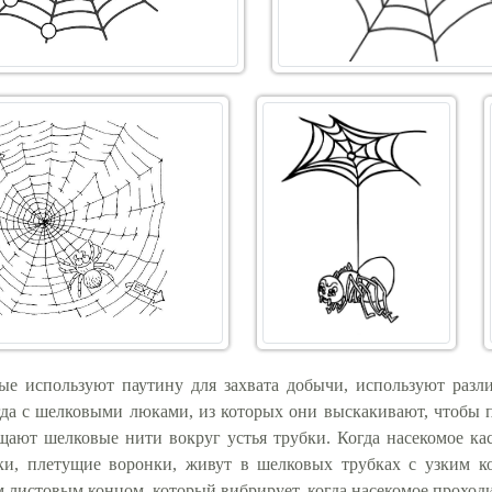
рые используют паутину для захвата добычи, используют раз
гда с шелковыми люками, из которых они выскакивают, чтобы 
щают шелковые нити вокруг устья трубки. Когда насекомое ка
ки, плетущие воронки, живут в шелковых трубках с узким ко
листовым концом, который вибрирует, когда насекомое проходи