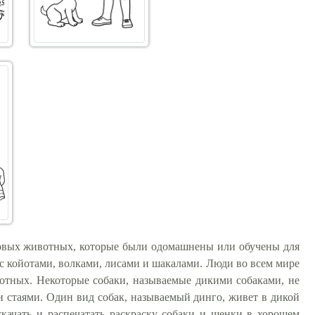
ервых животных, которые были одомашнены или обучены для
а с койотами, волками, лисами и шакалами. Люди во всем мире
отных. Некоторые собаки, называемые дикими собаками, не
 стаями. Один вид собак, называемый динго, живет в дикой
качать и распечатать раскраску собаки и щенки в хорошем