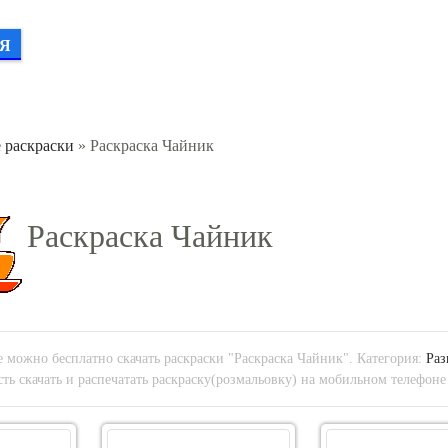
Я
 раскраски
» Раскраска Чайник
Раскраска Чайник
 можно бесплатно скачать раскраски "Раскраска Чайник". Категория:
Раз
ть скачать и распечатать раскраску(розмальовку) на мобильном телефоне