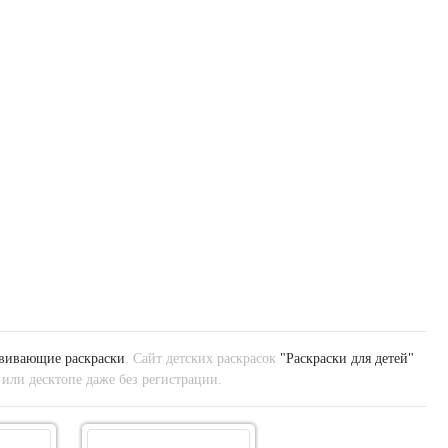
вивающие раскраски
. Сайт детских раскрасок
"Раскраски для детей"
 или десктопе даже без регистрации.